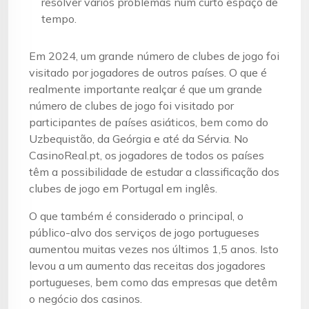
resolver vários problemas num curto espaço de
tempo.
Em 2024, um grande número de clubes de jogo foi
visitado por jogadores de outros países. O que é
realmente importante realçar é que um grande
número de clubes de jogo foi visitado por
participantes de países asiáticos, bem como do
Uzbequistão, da Geórgia e até da Sérvia. No
CasinoReal.pt, os jogadores de todos os países
têm a possibilidade de estudar a classificação dos
clubes de jogo em Portugal em inglês.
O que também é considerado o principal, o
público-alvo dos serviços de jogo portugueses
aumentou muitas vezes nos últimos 1,5 anos. Isto
levou a um aumento das receitas dos jogadores
portugueses, bem como das empresas que detêm
o negócio dos casinos.