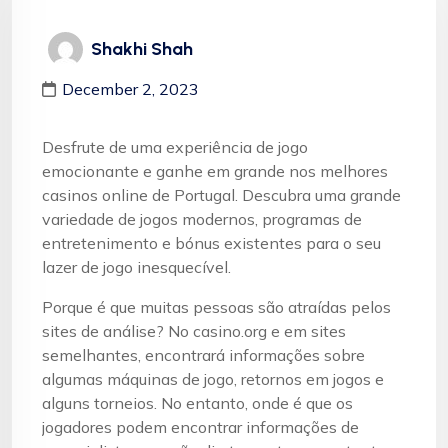
Shakhi Shah
December 2, 2023
Desfrute de uma experiência de jogo
emocionante e ganhe em grande nos melhores
casinos online de Portugal. Descubra uma grande
variedade de jogos modernos, programas de
entretenimento e bónus existentes para o seu
lazer de jogo inesquecível.
Porque é que muitas pessoas são atraídas pelos
sites de análise? No casino.org e em sites
semelhantes, encontrará informações sobre
algumas máquinas de jogo, retornos em jogos e
alguns torneios. No entanto, onde é que os
jogadores podem encontrar informações de