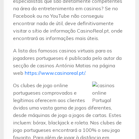
especialistas que são diretamente competentes
na área do entretenimento em casinos? Se no
Facebook ou no YouTube não conseguiu
encontrar nada de útil, deve definitivamente
visitar o sítio de informação CasinoReal.pt, onde
encontrará as informações mais úteis.
A lista dos famosos casinos virtuais para os
jogadores portugueses é publicada pelo autor da
secção de casinos António Matias na página
web
https://www.casinoreal.pt/
.
Os clubes de jogo online
portugueses comprovados e
legítimos oferecem aos clientes
ávidos uma vasta gama de jogos diferentes,
desde máquinas de jogo a jogos de cartas. Estes
incluem: bórax, blackjack e roleta. Nos clubes de
jogo portugueses encontrará a 100% o seu jogo
favorito. Para além de jogar à distância em