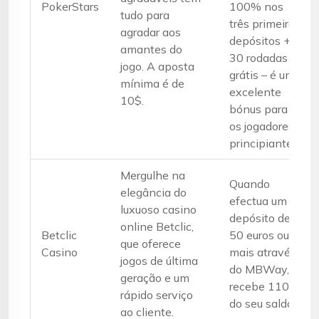
PokerStars
100% nos
tudo para
três primeiros
agradar aos
depósitos +
amantes do
30 rodadas
jogo. A aposta
grátis – é um
mínima é de
excelente
10$.
bónus para
os jogadores
principiantes.
Mergulhe na
Quando
elegância do
efectua um
luxuoso casino
depósito de
online Betclic,
Betclic
50 euros ou
que oferece
Casino
mais através
jogos de última
do MBWay,
geração e um
recebe 110%
rápido serviço
do seu saldo.
ao cliente.