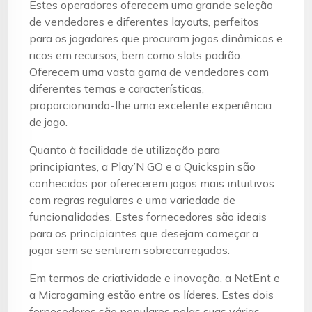
Estes operadores oferecem uma grande seleção
de vendedores e diferentes layouts, perfeitos
para os jogadores que procuram jogos dinâmicos e
ricos em recursos, bem como slots padrão.
Oferecem uma vasta gama de vendedores com
diferentes temas e características,
proporcionando-lhe uma excelente experiência
de jogo.
Quanto à facilidade de utilização para
principiantes, a Play’N GO e a Quickspin são
conhecidas por oferecerem jogos mais intuitivos
com regras regulares e uma variedade de
funcionalidades. Estes fornecedores são ideais
para os principiantes que desejam começar a
jogar sem se sentirem sobrecarregados.
Em termos de criatividade e inovação, a NetEnt e
a Microgaming estão entre os líderes. Estes dois
fornecedores são populares pelas suas várias